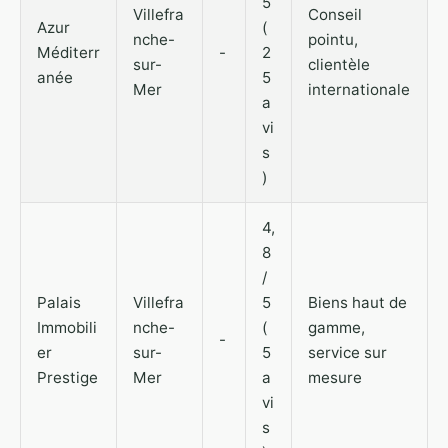
5
Villefra
Conseil
Azur
(
nche-
pointu,
Méditerr
-
2
sur-
clientèle
anée
5
Mer
internationale
a
vi
s
)
4,
8
/
Palais
Villefra
5
Biens haut de
Immobili
nche-
(
gamme,
-
er
sur-
5
service sur
Prestige
Mer
a
mesure
vi
s