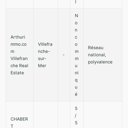
)
N
o
n
Arthuri
c
mmo.co
Villefra
o
Réseau
m
nche-
m
-
national,
Villefran
sur-
m
polyvalence
che Real
Mer
u
Estate
ni
q
u
é
5
/
CHABER
5
T