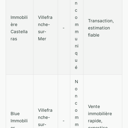
n
c
Immobili
Villefra
o
Transaction,
ère
nche-
m
-
estimation
Castella
sur-
m
fiable
ras
Mer
u
ni
q
u
é
N
o
n
c
Vente
Villefra
o
Blue
immobilière
nche-
m
Immobili
-
rapide,
sur-
m
er
expertise