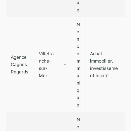
u
é
N
o
n
c
Villefra
o
Achat
Agence
nche-
m
immobilier,
Cagnes
-
sur-
m
investisseme
Regards
Mer
u
nt locatif
ni
q
u
é
N
o