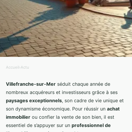
Accueil
›
Actu
ACTU
Top 10 des agences immobilières
Villefranche-sur-Mer
séduit chaque année de
nombreux acquéreurs et investisseurs grâce à ses
incontournables à villefranche-
paysages exceptionnels
, son cadre de vie unique et
sur-mer
son dynamisme économique. Pour réussir un
achat
immobilier
ou confier la vente de son bien, il est
Athalie
•
09/02/2026 17:59
•
9 min de lecture
essentiel de s’appuyer sur un
professionnel de