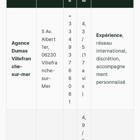
e
le
+
3
4,
5 Av.
3
3
Expérience
,
Albert
4
/
Agence
réseau
1er,
9
5
Dumas
international,
06230
3
(1
Villefran
discrétion,
Villefra
7
7
che-
accompagne
nche-
6
a
sur-mer
ment
sur-
6
vi
personnalisé
Mer
0
s
6
)
1
4,
9
/