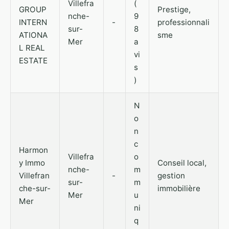
Villefra
(
GROUP
Prestige,
nche-
9
INTERN
-
professionnali
sur-
8
ATIONA
sme
Mer
a
L REAL
vi
ESTATE
s
)
N
o
n
c
Harmon
Villefra
o
y Immo
Conseil local,
nche-
m
Villefran
-
gestion
sur-
m
che-sur-
immobilière
Mer
u
Mer
ni
q