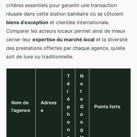
critères essentiels pour garantir une transaction
réussie dans cette station balnéaire où se côtoient
biens d’exception
et clientèle internationale.
Comparer les acteurs locaux permet ainsi de mieux
cerner leur
expertise du marché local
et la diversité
des prestations offertes par chaque agence, qu’elle
soit de luxe ou traditionnelle.
T
N
é
o
l
t
é
e
Nom de
Adress
p
G
Points forts
l'agence
e
h
o
o
o
n
g