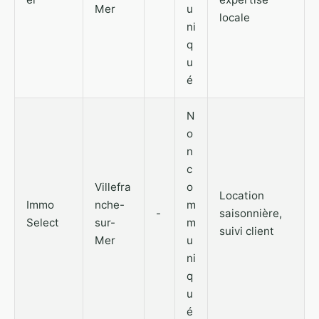
Mer
u
locale
ni
q
u
é
N
o
n
c
Villefra
o
Location
Immo
nche-
m
-
saisonnière,
Select
sur-
m
suivi client
Mer
u
ni
q
u
é