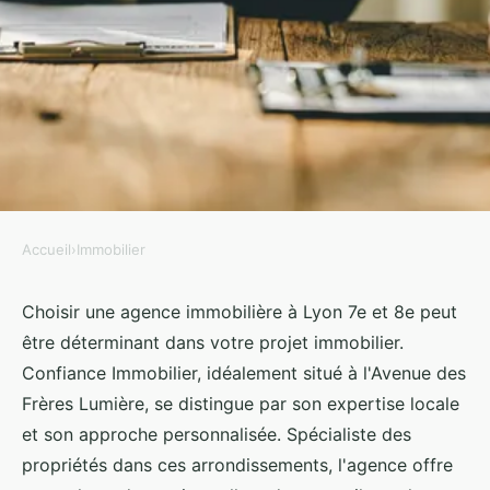
Accueil
›
Immobilier
IMMOBILIER
Votre agence immobilière de
Choisir une agence immobilière à Lyon 7e et 8e peut
être déterminant dans votre projet immobilier.
confiance à Lyon 7e et 8e
Confiance Immobilier, idéalement situé à l'Avenue des
Frères Lumière, se distingue par son expertise locale
admin
•
6 janvier 2025
•
3 min de lecture
et son approche personnalisée. Spécialiste des
propriétés dans ces arrondissements, l'agence offre