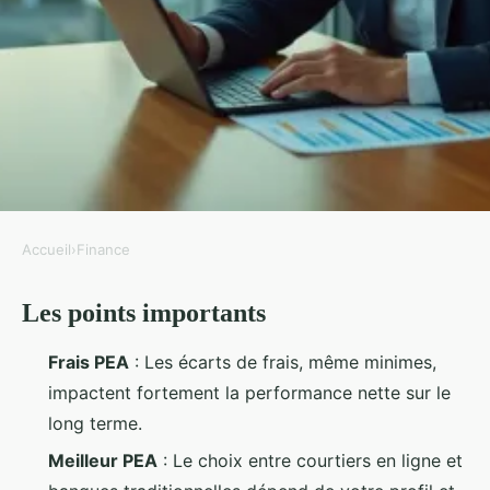
Accueil
›
Finance
FINANCE
Les points importants
Comparer les PEA pour
optimiser votre investissement
Frais PEA
: Les écarts de frais, même minimes,
en 2026
impactent fortement la performance nette sur le
long terme.
Imran
•
23/06/2026 08:32
•
12 min de lecture
Meilleur PEA
: Le choix entre courtiers en ligne et