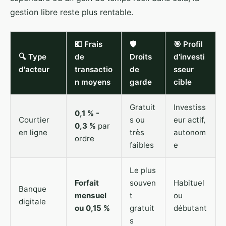
gestion libre reste plus rentable.
💶 Frais
🛡️
🎯 Profil
🔍 Type
de
Droits
d'investi
d'acteur
transactio
de
sseur
n moyens
garde
cible
Gratuit
Investiss
0,1 % -
Courtier
s ou
eur actif,
0,3 %
par
en ligne
très
autonom
ordre
faibles
e
Le plus
Forfait
souven
Habituel
Banque
mensuel
t
ou
digitale
ou 0,15 %
gratuit
débutant
s