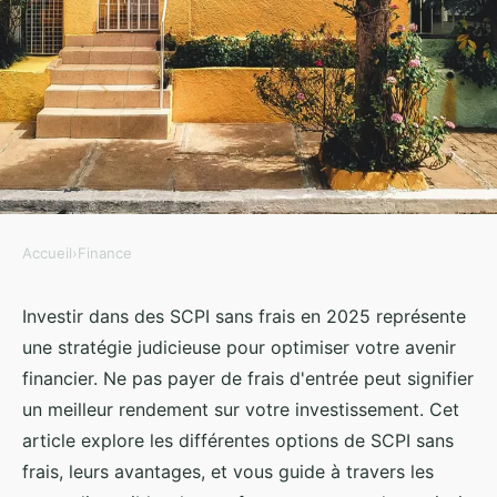
Accueil
›
Finance
FINANCE
Scpi sans frais : labellisez votre
Investir dans des SCPI sans frais en 2025 représente
une stratégie judicieuse pour optimiser votre avenir
avenir financier en 2025
financier. Ne pas payer de frais d'entrée peut signifier
un meilleur rendement sur votre investissement. Cet
admin
•
18 janvier 2025
•
5 min de lecture
article explore les différentes options de SCPI sans
frais, leurs avantages, et vous guide à travers les